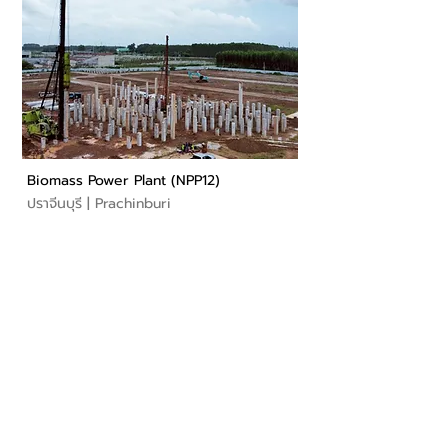
Biomass Power Plant (NPP12)
ปราจีนบุรี | Prachinburi
K.C. Concrete Group
Headquarters
Opening hours