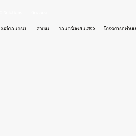
C Solutions
ติดต่อเรา
ัณฑ์คอนกรีต
เสาเข็ม
คอนกรีตผสมเสร็จ
โครงการที่ผ่านม