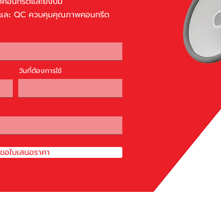
งคอนกรีตและยิงปั๊ม
ษา และ QC ควบคุมคุณภาพคอนกรีต
วันที่ต้องการใช้
ำขอใบเสนอราคา