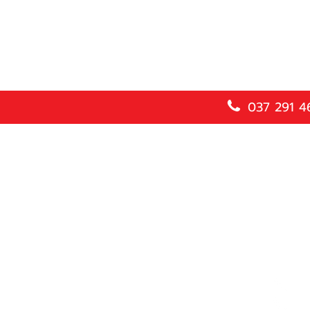
037 291 4
K.C. Concrete Group
Headquarters
20 Moo 2, Suwannasorn Road,
Prachantakham Subdistrict,
Prachantakham District,
Prachinburi Province 25130
Contac
Opening hours
037
Mon. - Fri. | 8:00 AM - 5:00 PM
062 40