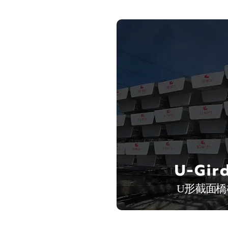
U-Gir
U形截面橋