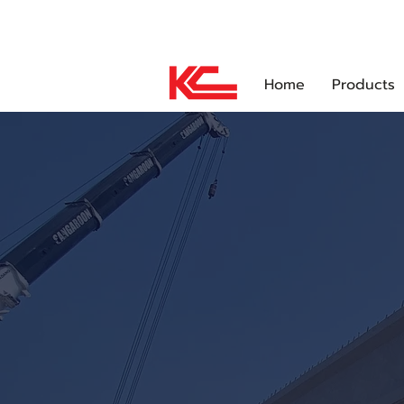
About Us
News and Activities
Home
Products