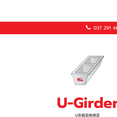
037 291 4
U-Girde
U形截面橋樑梁