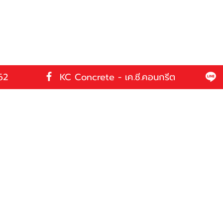
62
KC Concrete - เค.ซี.คอนกรีต
t us
 291 462
Follow us
3 4994 (Marketing Department)