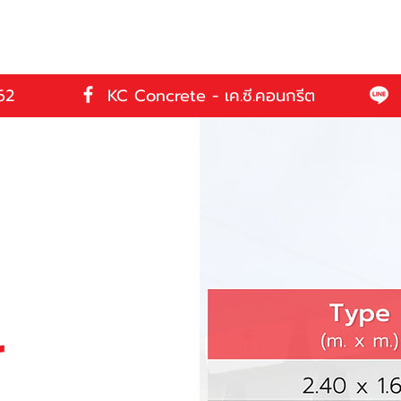
62
KC Concrete - เค.ซี.คอนกรีต
r