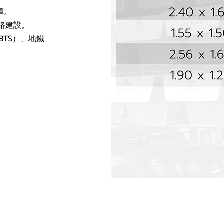
擇。
路建設。
TS）、地鐵