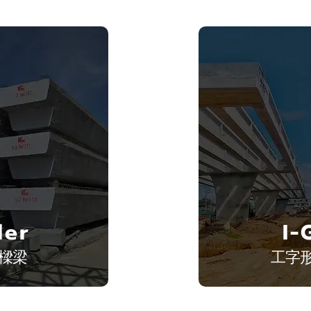
der
I-
樑梁
工字