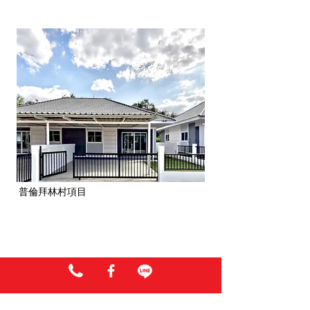
普倫拜林村項目