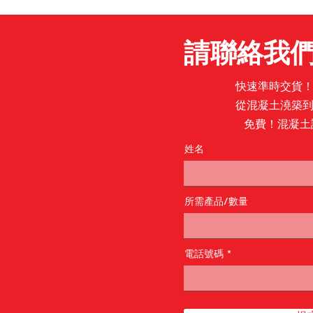
請聯絡我
快速準時交貨
從混凝土澆築
免費！混凝土諮
姓名
所需產品/數量
電話號碼