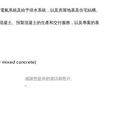
、電氣系統及給予排水系統，以及房屋地基及住宅結構。
營，提供預拌混凝土、預製混凝土的生產和交付服務，以及專案的基
dy mixed concrete)
感謝您提供的資訊和照片。
-