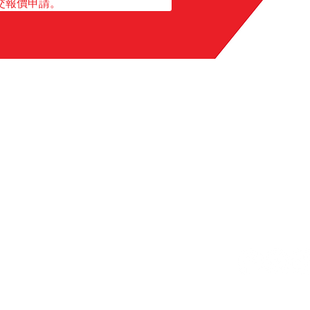
交報價申請。
t us
 291 462
Follow us
3 4994 (Marketing Department)
: marketing@kcconcretegroup.com