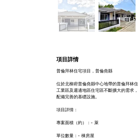
項目詳情
普倫拜林住宅項目，普倫堯縣
位於北柳府普倫堯縣中心地帶的普倫拜林
工業區及週邊地區住宅區不斷擴大的需求
配備完善的基礎設施。
項目詳情：
專案面積（約）：- 萊
單位數量：- 棟房屋