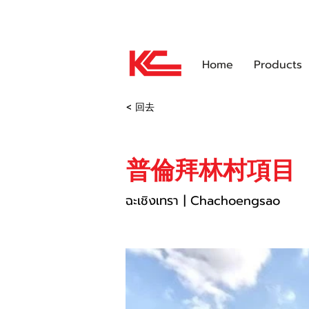
About Us
News and Activities
Home
Products
< 回去
普倫拜林村項目
ฉะเชิงเทรา | Chachoengsao