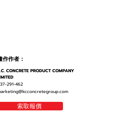
畫作作者：
.C. CONCRETE PRODUCT COMPANY
IMITED
37-291-462
arketing@kcconcretegroup.com
索取報價