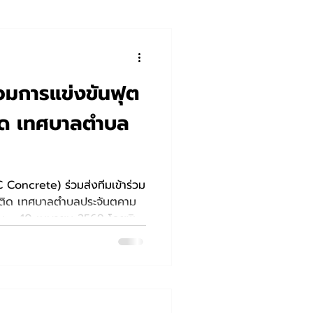
วมการแข่งขันฟุต
ิด เทศบาลตำบล
C Concrete) ร่วมส่งทีมเข้าร่วม
พติด เทศบาลตำบลประจันตคาม
ีนาคม – 10 เมษายน 2569 โดยพิธี
ม เวลา 17.00 น. ณ สนามกีฬา
อมเชิญชวนประชาชนร่วมชมการ
C Concrete ในแมทช์แรกวันที่