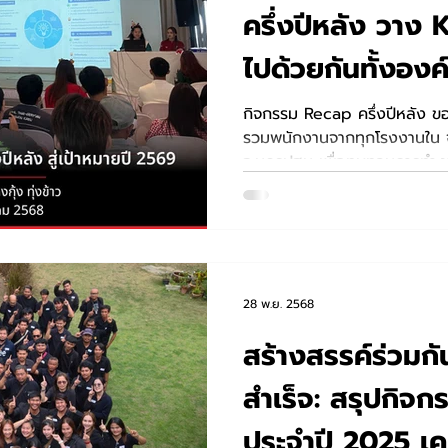
ครึ่งปีหลัง วาง 
ไปด้วยกันทั้งองค
กิจกรรม Recap ครึ่งปีหลัง ขอ
รวมพนักงานจากทุกโรงงานใน จ.ป
จ.นครปฐม เพื่อทบทวนการทำงาน
แนวทาง KPI ปี 2569 มุ่งพัฒ
อย่างต่อเนื่อง
28 พ.ย. 2568
สร้างสรรค์ร่วมก
สำเร็จ: สรุปกิ
ประจำปี 2025 เค.