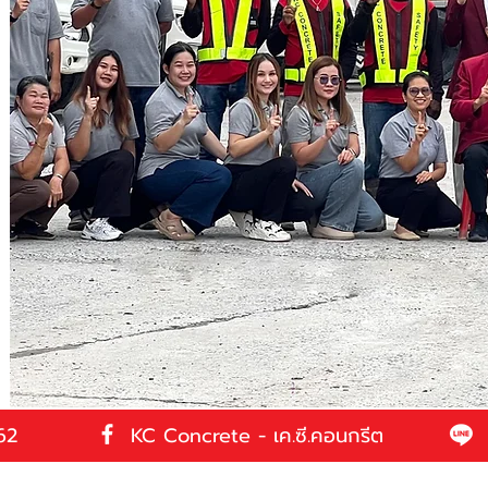
62
KC Concrete - เค.ซี.คอนกรีต