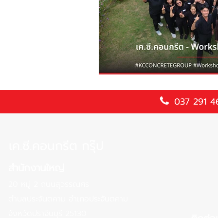
037 291 4
เค.ซี.คอนกรีต กรุ๊ป
สำนักงานใหญ่
20 หมู่ 2 ถนนสุวรรณศร
ตำบลประจันตคาม อำเภอประจันตคาม
จังหวัดปราจีนบุรี 25130