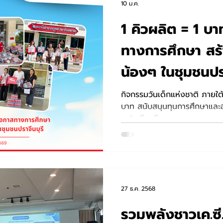
10 ม.ค.
1 คิวผลิต = 1 บา
ทางการศึกษา สร้
น้องๆ ในชุมชนปรา
กิจกรรมวันเด็กแห่งชาติ ภายใต
บาท สนับสนุนทุนการศึกษาและอุป
จ.ปราจีนบุรี
27 ธ.ค. 2568
รวมพลังชาวเค.ซ