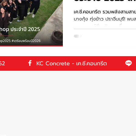
เค.ซี.คอนกรีต รวมพลังสามสา
บางกุ้ง ทุ่งข้าว ปราจีนบุรี!
และกลยุทธ์ทีมบริหาร เพื่อลุย
62
KC Concrete - เค.ซี.คอนกรีต