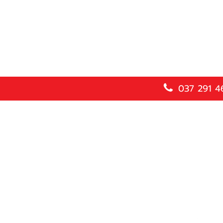
037 291 4
เค.ซี.คอนกรีต กรุ๊ป
สำนักงานใหญ่
20 หมู่ 2 ถนนสุวรรณศร
ตำบลประจันตคาม อำเภอประจันตคาม
จังหวัดปราจีนบุรี 25130
ติดต่อ