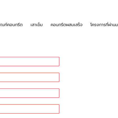
C Solutions
ติดต่อเรา
ัณฑ์คอนกรีต
เสาเข็ม
คอนกรีตผสมเสร็จ
โครงการที่ผ่านม