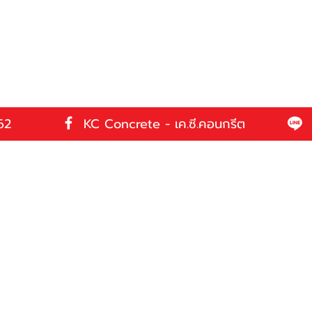
62
KC Concrete - เค.ซี.คอนกรีต
เรา