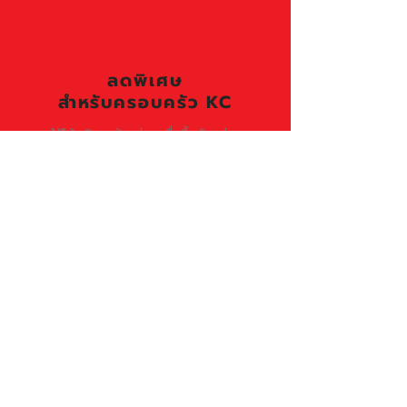
โปรโมชัน KC Concrete
ลดพิเศษ
สำหรับครอบครัว KC
ใช้โค้ดพิเศษด้านล่าง เมื่อซื้อบัตรผ่าน
Zipevent เพื่อรับราคาพิเศษ
สำหรับ Partner และครอบครัว KC
โค้ดส่วนลดพิเศษจาก KC Concrete
KCCONCRETE
ราคาพิเศษ ฿1,700 บาท
วิธีใช้โค้ด
เข้าสู่หน้าอีเวนต์ที่ Zipevent